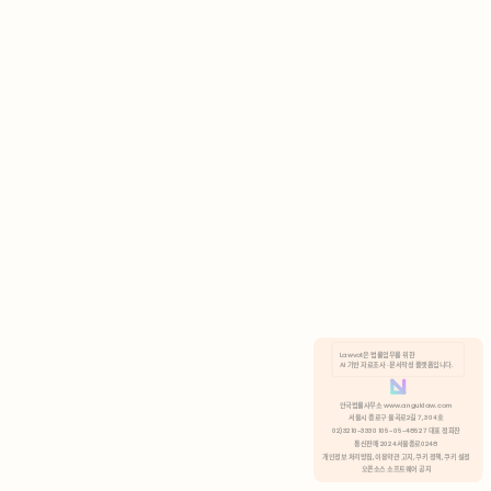
AI 기반 자료조사 · 문서작성 플랫폼입니다.
쿠키 정책
안국법률사무소 www.anguklaw.com
서울시 종로구 율곡로2길 7, 304호
02)3210-3330 105-05-48527 대표 정희찬
거부
분석 쿠키 허용
통신판매 2024서울종로0248
개인정보 처리방침,
이용약관 고지,
쿠키 정책,
쿠키 설정
오픈소스 소프트웨어 공지