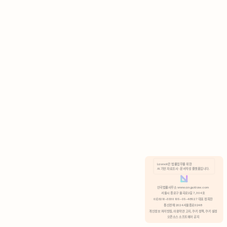
AI 기반 자료조사 · 문서작성 플랫폼입니다.
쿠키 정책
안국법률사무소 www.anguklaw.com
서울시 종로구 율곡로2길 7, 304호
02)3210-3330 105-05-48527 대표 정희찬
거부
분석 쿠키 허용
통신판매 2024서울종로0248
개인정보 처리방침,
이용약관 고지,
쿠키 정책,
쿠키 설정
오픈소스 소프트웨어 공지