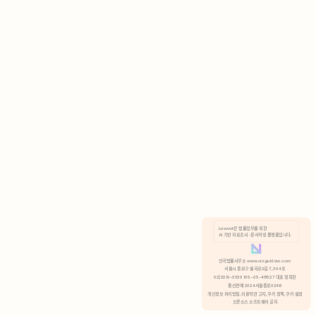
AI 기반 자료조사 · 문서작성 플랫폼입니다.
쿠키 정책
안국법률사무소 www.anguklaw.com
서울시 종로구 율곡로2길 7, 304호
02)3210-3330 105-05-48527 대표 정희찬
거부
분석 쿠키 허용
통신판매 2024서울종로0248
개인정보 처리방침,
이용약관 고지,
쿠키 정책,
쿠키 설정
오픈소스 소프트웨어 공지