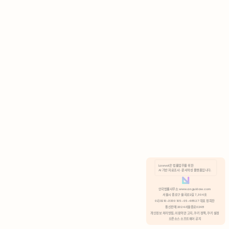
AI 기반 자료조사 · 문서작성 플랫폼입니다.
쿠키 정책
안국법률사무소 www.anguklaw.com
서울시 종로구 율곡로2길 7, 304호
02)3210-3330 105-05-48527 대표 정희찬
거부
분석 쿠키 허용
통신판매 2024서울종로0248
개인정보 처리방침,
이용약관 고지,
쿠키 정책,
쿠키 설정
오픈소스 소프트웨어 공지