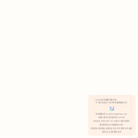
AI 기반 자료조사 · 문서작성 플랫폼입니다.
쿠키 정책
안국법률사무소 www.anguklaw.com
서울시 종로구 율곡로2길 7, 304호
02)3210-3330 105-05-48527 대표 정희찬
거부
분석 쿠키 허용
통신판매 2024서울종로0248
개인정보 처리방침,
이용약관 고지,
쿠키 정책,
쿠키 설정
오픈소스 소프트웨어 공지