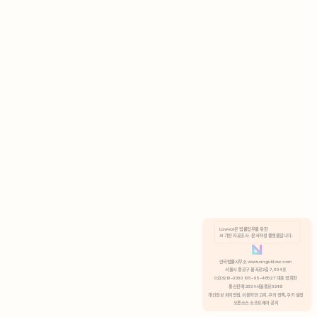
AI 기반 자료조사 · 문서작성 플랫폼입니다.
쿠키 정책
안국법률사무소 www.anguklaw.com
서울시 종로구 율곡로2길 7, 304호
02)3210-3330 105-05-48527 대표 정희찬
거부
분석 쿠키 허용
통신판매 2024서울종로0248
개인정보 처리방침,
이용약관 고지,
쿠키 정책,
쿠키 설정
오픈소스 소프트웨어 공지