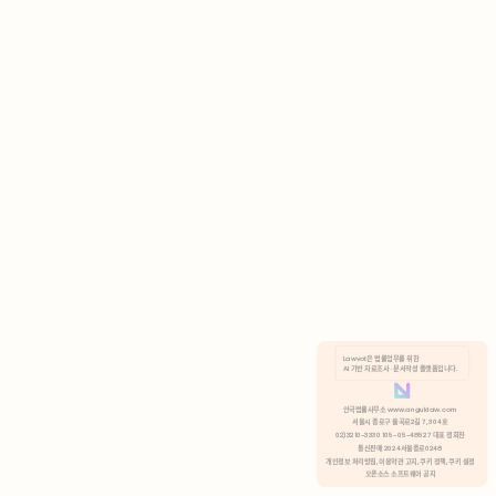
AI 기반 자료조사 · 문서작성 플랫폼입니다.
쿠키 정책
안국법률사무소 www.anguklaw.com
서울시 종로구 율곡로2길 7, 304호
02)3210-3330 105-05-48527 대표 정희찬
거부
분석 쿠키 허용
통신판매 2024서울종로0248
개인정보 처리방침,
이용약관 고지,
쿠키 정책,
쿠키 설정
오픈소스 소프트웨어 공지