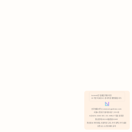
AI 기반 자료조사 · 문서작성 플랫폼입니다.
쿠키 정책
안국법률사무소 www.anguklaw.com
서울시 종로구 율곡로2길 7, 304호
02)3210-3330 105-05-48527 대표 정희찬
거부
분석 쿠키 허용
통신판매 2024서울종로0248
개인정보 처리방침,
이용약관 고지,
쿠키 정책,
쿠키 설정
오픈소스 소프트웨어 공지