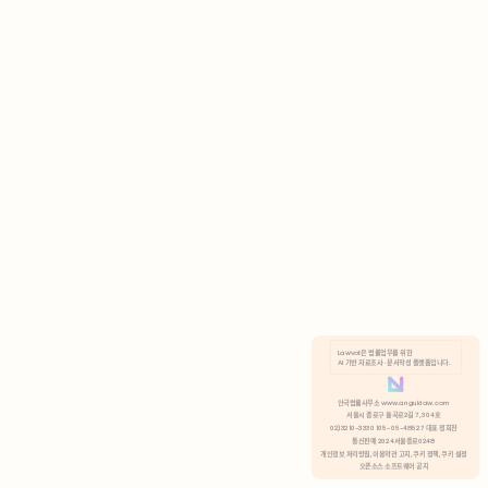
AI 기반 자료조사 · 문서작성 플랫폼입니다.
쿠키 정책
안국법률사무소 www.anguklaw.com
서울시 종로구 율곡로2길 7, 304호
02)3210-3330 105-05-48527 대표 정희찬
거부
분석 쿠키 허용
통신판매 2024서울종로0248
개인정보 처리방침,
이용약관 고지,
쿠키 정책,
쿠키 설정
오픈소스 소프트웨어 공지