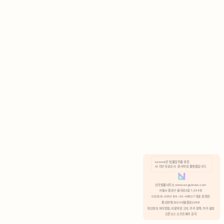
AI 기반 자료조사 · 문서작성 플랫폼입니다.
쿠키 정책
안국법률사무소 www.anguklaw.com
서울시 종로구 율곡로2길 7, 304호
02)3210-3330 105-05-48527 대표 정희찬
거부
분석 쿠키 허용
통신판매 2024서울종로0248
개인정보 처리방침,
이용약관 고지,
쿠키 정책,
쿠키 설정
오픈소스 소프트웨어 공지