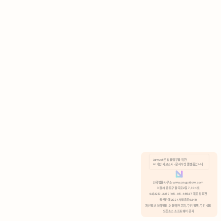
AI 기반 자료조사 · 문서작성 플랫폼입니다.
쿠키 정책
안국법률사무소 www.anguklaw.com
서울시 종로구 율곡로2길 7, 304호
02)3210-3330 105-05-48527 대표 정희찬
거부
분석 쿠키 허용
통신판매 2024서울종로0248
개인정보 처리방침,
이용약관 고지,
쿠키 정책,
쿠키 설정
오픈소스 소프트웨어 공지