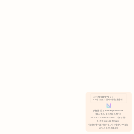
AI 기반 자료조사 · 문서작성 플랫폼입니다.
쿠키 정책
안국법률사무소 www.anguklaw.com
서울시 종로구 율곡로2길 7, 304호
02)3210-3330 105-05-48527 대표 정희찬
거부
분석 쿠키 허용
통신판매 2024서울종로0248
개인정보 처리방침,
이용약관 고지,
쿠키 정책,
쿠키 설정
오픈소스 소프트웨어 공지