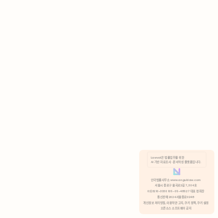
AI 기반 자료조사 · 문서작성 플랫폼입니다.
쿠키 정책
안국법률사무소 www.anguklaw.com
서울시 종로구 율곡로2길 7, 304호
02)3210-3330 105-05-48527 대표 정희찬
거부
분석 쿠키 허용
통신판매 2024서울종로0248
개인정보 처리방침,
이용약관 고지,
쿠키 정책,
쿠키 설정
오픈소스 소프트웨어 공지