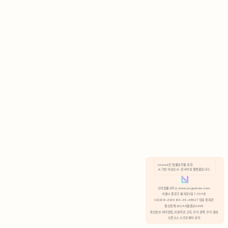
AI 기반 자료조사 · 문서작성 플랫폼입니다.
쿠키 정책
안국법률사무소 www.anguklaw.com
서울시 종로구 율곡로2길 7, 304호
02)3210-3330 105-05-48527 대표 정희찬
거부
분석 쿠키 허용
통신판매 2024서울종로0248
개인정보 처리방침,
이용약관 고지,
쿠키 정책,
쿠키 설정
오픈소스 소프트웨어 공지