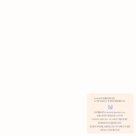
AI 기반 자료조사 · 문서작성 플랫폼입니다.
쿠키 정책
안국법률사무소 www.anguklaw.com
서울시 종로구 율곡로2길 7, 304호
02)3210-3330 105-05-48527 대표 정희찬
거부
분석 쿠키 허용
통신판매 2024서울종로0248
개인정보 처리방침,
이용약관 고지,
쿠키 정책,
쿠키 설정
오픈소스 소프트웨어 공지