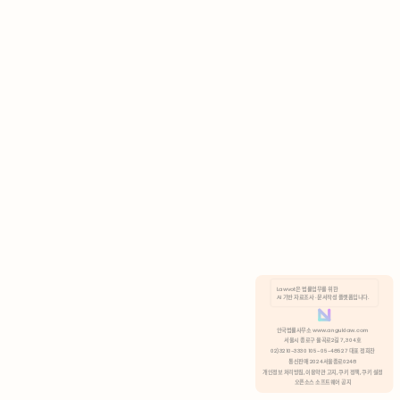
AI 기반 자료조사 · 문서작성 플랫폼입니다.
쿠키 정책
안국법률사무소 www.anguklaw.com
서울시 종로구 율곡로2길 7, 304호
02)3210-3330 105-05-48527 대표 정희찬
거부
분석 쿠키 허용
통신판매 2024서울종로0248
개인정보 처리방침,
이용약관 고지,
쿠키 정책,
쿠키 설정
오픈소스 소프트웨어 공지