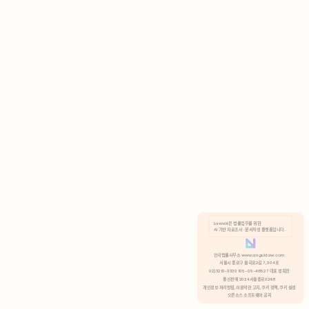
AI 기반 자료조사 · 문서작성 플랫폼입니다.
쿠키 정책
안국법률사무소 www.anguklaw.com
서울시 종로구 율곡로2길 7, 304호
02)3210-3330 105-05-48527 대표 정희찬
거부
분석 쿠키 허용
통신판매 2024서울종로0248
개인정보 처리방침,
이용약관 고지,
쿠키 정책,
쿠키 설정
오픈소스 소프트웨어 공지