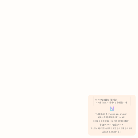
AI 기반 자료조사 · 문서작성 플랫폼입니다.
쿠키 정책
안국법률사무소 www.anguklaw.com
서울시 종로구 율곡로2길 7, 304호
02)3210-3330 105-05-48527 대표 정희찬
거부
분석 쿠키 허용
통신판매 2024서울종로0248
개인정보 처리방침,
이용약관 고지,
쿠키 정책,
쿠키 설정
오픈소스 소프트웨어 공지