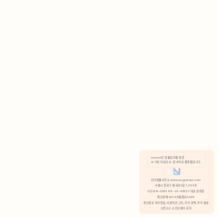
AI 기반 자료조사 · 문서작성 플랫폼입니다.
쿠키 정책
안국법률사무소 www.anguklaw.com
서울시 종로구 율곡로2길 7, 304호
02)3210-3330 105-05-48527 대표 정희찬
거부
분석 쿠키 허용
통신판매 2024서울종로0248
개인정보 처리방침,
이용약관 고지,
쿠키 정책,
쿠키 설정
오픈소스 소프트웨어 공지