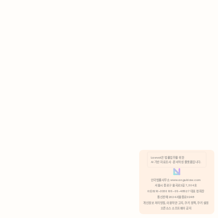
AI 기반 자료조사 · 문서작성 플랫폼입니다.
쿠키 정책
안국법률사무소 www.anguklaw.com
서울시 종로구 율곡로2길 7, 304호
02)3210-3330 105-05-48527 대표 정희찬
거부
분석 쿠키 허용
통신판매 2024서울종로0248
개인정보 처리방침,
이용약관 고지,
쿠키 정책,
쿠키 설정
오픈소스 소프트웨어 공지