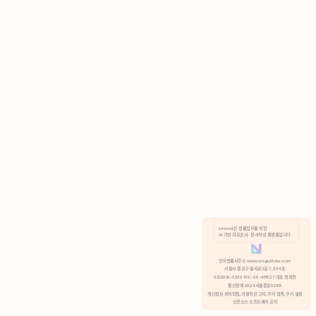
AI 기반 자료조사 · 문서작성 플랫폼입니다.
쿠키 정책
안국법률사무소 www.anguklaw.com
서울시 종로구 율곡로2길 7, 304호
02)3210-3330 105-05-48527 대표 정희찬
거부
분석 쿠키 허용
통신판매 2024서울종로0248
개인정보 처리방침,
이용약관 고지,
쿠키 정책,
쿠키 설정
오픈소스 소프트웨어 공지