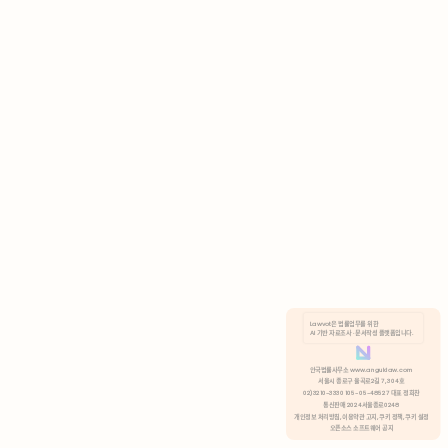
AI 기반 자료조사 · 문서작성 플랫폼입니다.
쿠키 정책
안국법률사무소 www.anguklaw.com
서울시 종로구 율곡로2길 7, 304호
02)3210-3330 105-05-48527 대표 정희찬
거부
분석 쿠키 허용
통신판매 2024서울종로0248
개인정보 처리방침,
이용약관 고지,
쿠키 정책,
쿠키 설정
오픈소스 소프트웨어 공지