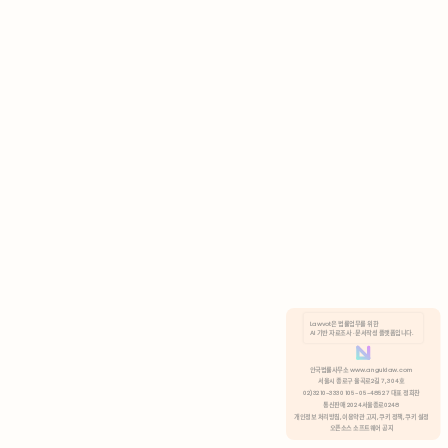
AI 기반 자료조사 · 문서작성 플랫폼입니다.
쿠키 정책
안국법률사무소 www.anguklaw.com
서울시 종로구 율곡로2길 7, 304호
02)3210-3330 105-05-48527 대표 정희찬
거부
분석 쿠키 허용
통신판매 2024서울종로0248
개인정보 처리방침,
이용약관 고지,
쿠키 정책,
쿠키 설정
오픈소스 소프트웨어 공지