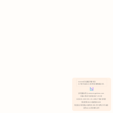
AI 기반 자료조사 · 문서작성 플랫폼입니다.
쿠키 정책
안국법률사무소 www.anguklaw.com
서울시 종로구 율곡로2길 7, 304호
02)3210-3330 105-05-48527 대표 정희찬
거부
분석 쿠키 허용
통신판매 2024서울종로0248
개인정보 처리방침,
이용약관 고지,
쿠키 정책,
쿠키 설정
오픈소스 소프트웨어 공지