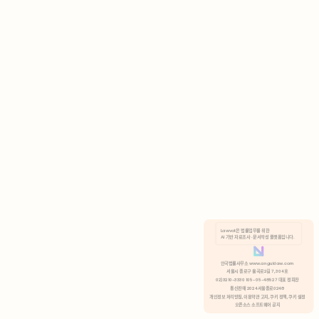
AI 기반 자료조사 · 문서작성 플랫폼입니다.
쿠키 정책
안국법률사무소 www.anguklaw.com
서울시 종로구 율곡로2길 7, 304호
02)3210-3330 105-05-48527 대표 정희찬
거부
분석 쿠키 허용
통신판매 2024서울종로0248
개인정보 처리방침,
이용약관 고지,
쿠키 정책,
쿠키 설정
오픈소스 소프트웨어 공지