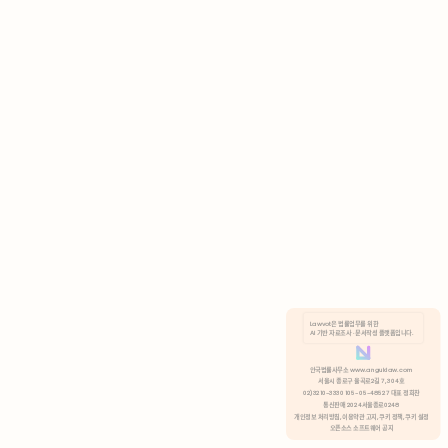
AI 기반 자료조사 · 문서작성 플랫폼입니다.
쿠키 정책
안국법률사무소 www.anguklaw.com
서울시 종로구 율곡로2길 7, 304호
02)3210-3330 105-05-48527 대표 정희찬
거부
분석 쿠키 허용
통신판매 2024서울종로0248
개인정보 처리방침,
이용약관 고지,
쿠키 정책,
쿠키 설정
오픈소스 소프트웨어 공지