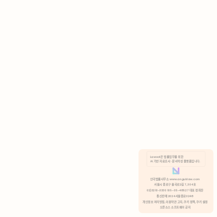
AI 기반 자료조사 · 문서작성 플랫폼입니다.
쿠키 정책
안국법률사무소 www.anguklaw.com
서울시 종로구 율곡로2길 7, 304호
02)3210-3330 105-05-48527 대표 정희찬
거부
분석 쿠키 허용
통신판매 2024서울종로0248
개인정보 처리방침,
이용약관 고지,
쿠키 정책,
쿠키 설정
오픈소스 소프트웨어 공지