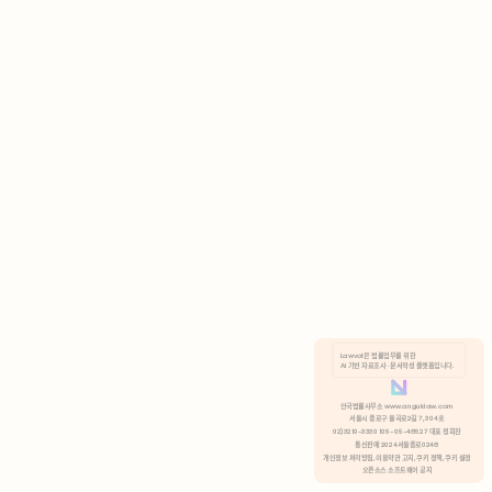
AI 기반 자료조사 · 문서작성 플랫폼입니다.
쿠키 정책
안국법률사무소 www.anguklaw.com
서울시 종로구 율곡로2길 7, 304호
02)3210-3330 105-05-48527 대표 정희찬
거부
분석 쿠키 허용
통신판매 2024서울종로0248
개인정보 처리방침,
이용약관 고지,
쿠키 정책,
쿠키 설정
오픈소스 소프트웨어 공지