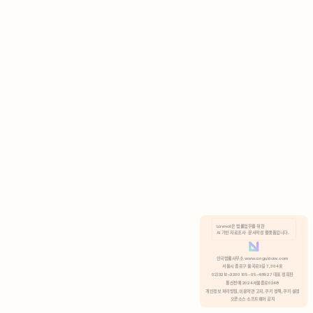
AI 기반 자료조사 · 문서작성 플랫폼입니다.
쿠키 정책
안국법률사무소 www.anguklaw.com
서울시 종로구 율곡로2길 7, 304호
02)3210-3330 105-05-48527 대표 정희찬
거부
분석 쿠키 허용
통신판매 2024서울종로0248
개인정보 처리방침,
이용약관 고지,
쿠키 정책,
쿠키 설정
오픈소스 소프트웨어 공지