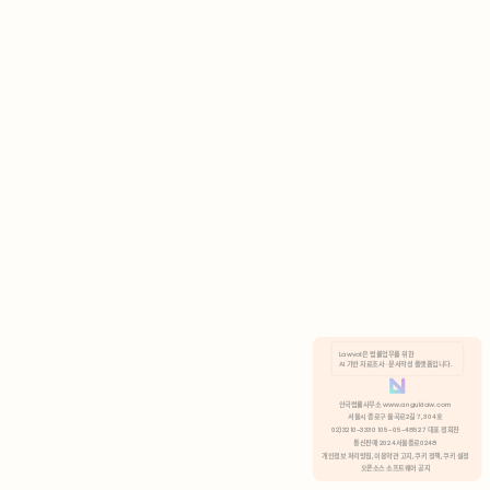
AI 기반 자료조사 · 문서작성 플랫폼입니다.
쿠키 정책
안국법률사무소 www.anguklaw.com
서울시 종로구 율곡로2길 7, 304호
02)3210-3330 105-05-48527 대표 정희찬
거부
분석 쿠키 허용
통신판매 2024서울종로0248
개인정보 처리방침,
이용약관 고지,
쿠키 정책,
쿠키 설정
오픈소스 소프트웨어 공지