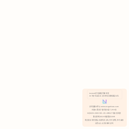
AI 기반 자료조사 · 문서작성 플랫폼입니다.
쿠키 정책
안국법률사무소 www.anguklaw.com
서울시 종로구 율곡로2길 7, 304호
02)3210-3330 105-05-48527 대표 정희찬
거부
분석 쿠키 허용
통신판매 2024서울종로0248
개인정보 처리방침,
이용약관 고지,
쿠키 정책,
쿠키 설정
오픈소스 소프트웨어 공지