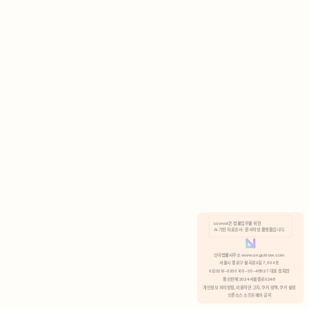
AI 기반 자료조사 · 문서작성 플랫폼입니다.
쿠키 정책
안국법률사무소 www.anguklaw.com
서울시 종로구 율곡로2길 7, 304호
02)3210-3330 105-05-48527 대표 정희찬
거부
분석 쿠키 허용
통신판매 2024서울종로0248
개인정보 처리방침,
이용약관 고지,
쿠키 정책,
쿠키 설정
오픈소스 소프트웨어 공지