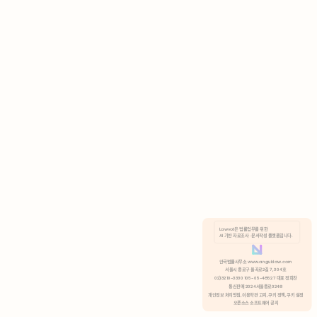
AI 기반 자료조사 · 문서작성 플랫폼입니다.
쿠키 정책
안국법률사무소 www.anguklaw.com
서울시 종로구 율곡로2길 7, 304호
02)3210-3330 105-05-48527 대표 정희찬
거부
분석 쿠키 허용
통신판매 2024서울종로0248
개인정보 처리방침,
이용약관 고지,
쿠키 정책,
쿠키 설정
오픈소스 소프트웨어 공지