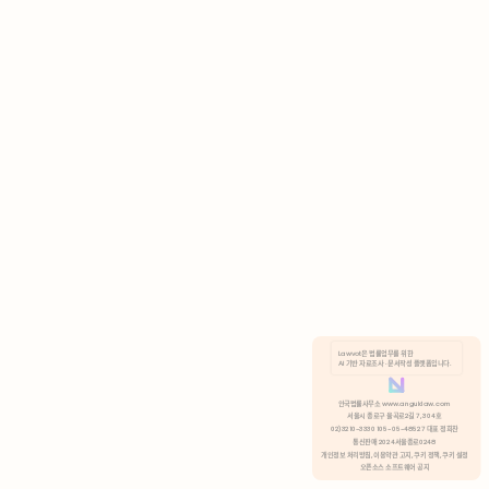
AI 기반 자료조사 · 문서작성 플랫폼입니다.
쿠키 정책
안국법률사무소 www.anguklaw.com
서울시 종로구 율곡로2길 7, 304호
02)3210-3330 105-05-48527 대표 정희찬
거부
분석 쿠키 허용
통신판매 2024서울종로0248
개인정보 처리방침,
이용약관 고지,
쿠키 정책,
쿠키 설정
오픈소스 소프트웨어 공지