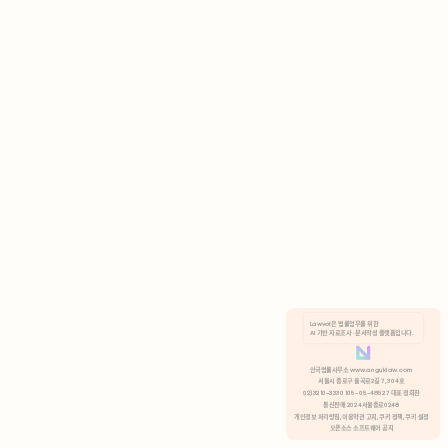
AI 기반 자료조사 · 문서작성 플랫폼입니다.
쿠키 정책
안국법률사무소 www.anguklaw.com
서울시 종로구 율곡로2길 7, 304호
02)3210-3330 105-05-48527 대표 정희찬
거부
분석 쿠키 허용
통신판매 2024서울종로0248
개인정보 처리방침,
이용약관 고지,
쿠키 정책,
쿠키 설정
오픈소스 소프트웨어 공지