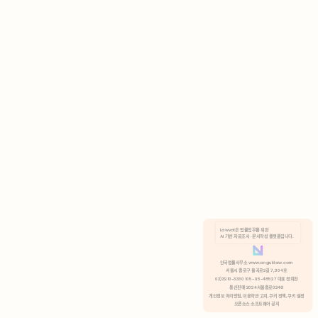
AI 기반 자료조사 · 문서작성 플랫폼입니다.
쿠키 정책
안국법률사무소 www.anguklaw.com
서울시 종로구 율곡로2길 7, 304호
02)3210-3330 105-05-48527 대표 정희찬
거부
분석 쿠키 허용
통신판매 2024서울종로0248
개인정보 처리방침,
이용약관 고지,
쿠키 정책,
쿠키 설정
오픈소스 소프트웨어 공지