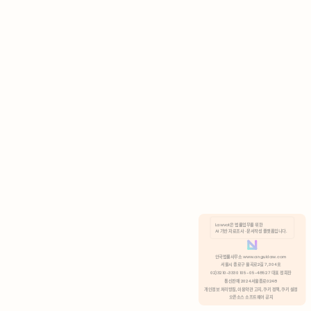
AI 기반 자료조사 · 문서작성 플랫폼입니다.
쿠키 정책
안국법률사무소 www.anguklaw.com
서울시 종로구 율곡로2길 7, 304호
02)3210-3330 105-05-48527 대표 정희찬
거부
분석 쿠키 허용
통신판매 2024서울종로0248
개인정보 처리방침,
이용약관 고지,
쿠키 정책,
쿠키 설정
오픈소스 소프트웨어 공지