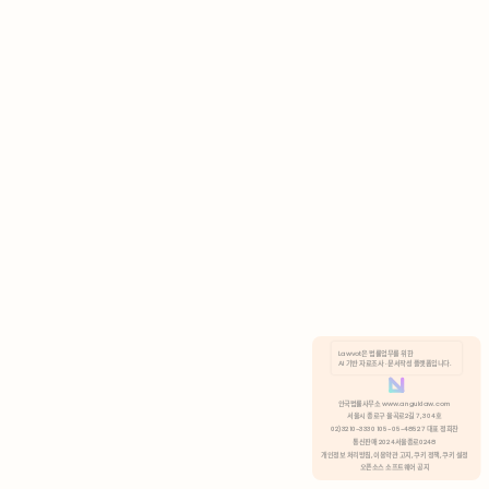
AI 기반 자료조사 · 문서작성 플랫폼입니다.
쿠키 정책
안국법률사무소 www.anguklaw.com
서울시 종로구 율곡로2길 7, 304호
02)3210-3330 105-05-48527 대표 정희찬
거부
분석 쿠키 허용
통신판매 2024서울종로0248
개인정보 처리방침,
이용약관 고지,
쿠키 정책,
쿠키 설정
오픈소스 소프트웨어 공지