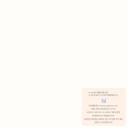
AI 기반 자료조사 · 문서작성 플랫폼입니다.
쿠키 정책
안국법률사무소 www.anguklaw.com
서울시 종로구 율곡로2길 7, 304호
02)3210-3330 105-05-48527 대표 정희찬
거부
분석 쿠키 허용
통신판매 2024서울종로0248
개인정보 처리방침,
이용약관 고지,
쿠키 정책,
쿠키 설정
오픈소스 소프트웨어 공지