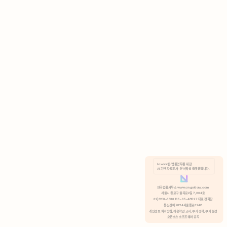
AI 기반 자료조사 · 문서작성 플랫폼입니다.
쿠키 정책
안국법률사무소 www.anguklaw.com
서울시 종로구 율곡로2길 7, 304호
02)3210-3330 105-05-48527 대표 정희찬
거부
분석 쿠키 허용
통신판매 2024서울종로0248
개인정보 처리방침,
이용약관 고지,
쿠키 정책,
쿠키 설정
오픈소스 소프트웨어 공지