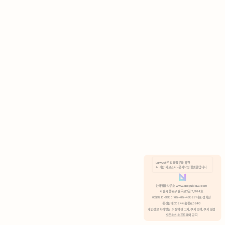
AI 기반 자료조사 · 문서작성 플랫폼입니다.
쿠키 정책
안국법률사무소 www.anguklaw.com
서울시 종로구 율곡로2길 7, 304호
02)3210-3330 105-05-48527 대표 정희찬
거부
분석 쿠키 허용
통신판매 2024서울종로0248
개인정보 처리방침,
이용약관 고지,
쿠키 정책,
쿠키 설정
오픈소스 소프트웨어 공지