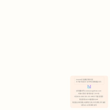
AI 기반 자료조사 · 문서작성 플랫폼입니다.
쿠키 정책
안국법률사무소 www.anguklaw.com
서울시 종로구 율곡로2길 7, 304호
02)3210-3330 105-05-48527 대표 정희찬
거부
분석 쿠키 허용
통신판매 2024서울종로0248
개인정보 처리방침,
이용약관 고지,
쿠키 정책,
쿠키 설정
오픈소스 소프트웨어 공지