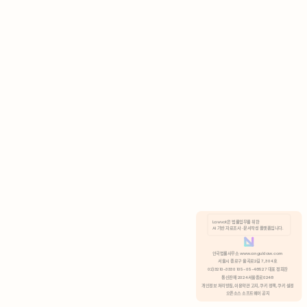
AI 기반 자료조사 · 문서작성 플랫폼입니다.
쿠키 정책
안국법률사무소 www.anguklaw.com
서울시 종로구 율곡로2길 7, 304호
02)3210-3330 105-05-48527 대표 정희찬
거부
분석 쿠키 허용
통신판매 2024서울종로0248
개인정보 처리방침,
이용약관 고지,
쿠키 정책,
쿠키 설정
오픈소스 소프트웨어 공지