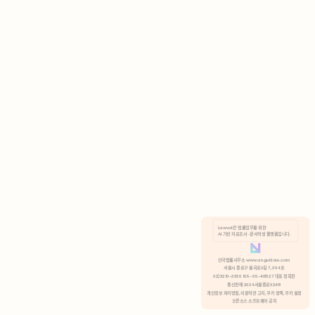
AI 기반 자료조사 · 문서작성 플랫폼입니다.
쿠키 정책
안국법률사무소 www.anguklaw.com
서울시 종로구 율곡로2길 7, 304호
02)3210-3330 105-05-48527 대표 정희찬
거부
분석 쿠키 허용
통신판매 2024서울종로0248
개인정보 처리방침,
이용약관 고지,
쿠키 정책,
쿠키 설정
오픈소스 소프트웨어 공지