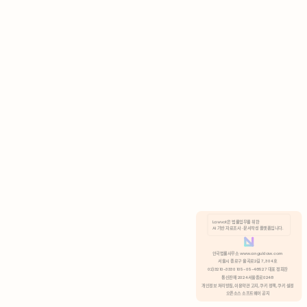
AI 기반 자료조사 · 문서작성 플랫폼입니다.
쿠키 정책
안국법률사무소 www.anguklaw.com
서울시 종로구 율곡로2길 7, 304호
02)3210-3330 105-05-48527 대표 정희찬
거부
분석 쿠키 허용
통신판매 2024서울종로0248
개인정보 처리방침,
이용약관 고지,
쿠키 정책,
쿠키 설정
오픈소스 소프트웨어 공지