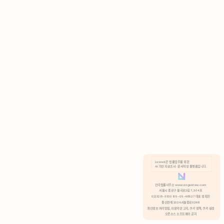
AI 기반 자료조사 · 문서작성 플랫폼입니다.
쿠키 정책
안국법률사무소 www.anguklaw.com
서울시 종로구 율곡로2길 7, 304호
02)3210-3330 105-05-48527 대표 정희찬
거부
분석 쿠키 허용
통신판매 2024서울종로0248
개인정보 처리방침,
이용약관 고지,
쿠키 정책,
쿠키 설정
오픈소스 소프트웨어 공지