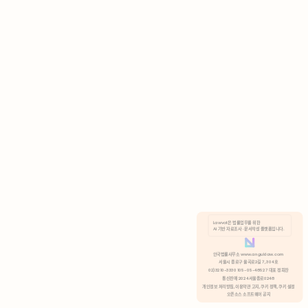
AI 기반 자료조사 · 문서작성 플랫폼입니다.
쿠키 정책
안국법률사무소 www.anguklaw.com
서울시 종로구 율곡로2길 7, 304호
02)3210-3330 105-05-48527 대표 정희찬
거부
분석 쿠키 허용
통신판매 2024서울종로0248
개인정보 처리방침,
이용약관 고지,
쿠키 정책,
쿠키 설정
오픈소스 소프트웨어 공지