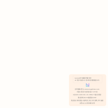
AI 기반 자료조사 · 문서작성 플랫폼입니다.
쿠키 정책
안국법률사무소 www.anguklaw.com
서울시 종로구 율곡로2길 7, 304호
02)3210-3330 105-05-48527 대표 정희찬
거부
분석 쿠키 허용
통신판매 2024서울종로0248
개인정보 처리방침,
이용약관 고지,
쿠키 정책,
쿠키 설정
오픈소스 소프트웨어 공지