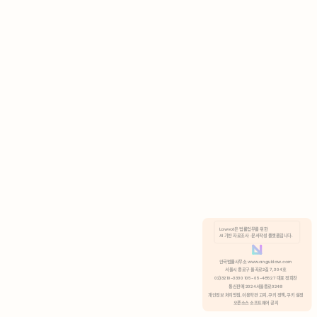
AI 기반 자료조사 · 문서작성 플랫폼입니다.
쿠키 정책
안국법률사무소 www.anguklaw.com
서울시 종로구 율곡로2길 7, 304호
02)3210-3330 105-05-48527 대표 정희찬
거부
분석 쿠키 허용
통신판매 2024서울종로0248
개인정보 처리방침,
이용약관 고지,
쿠키 정책,
쿠키 설정
오픈소스 소프트웨어 공지