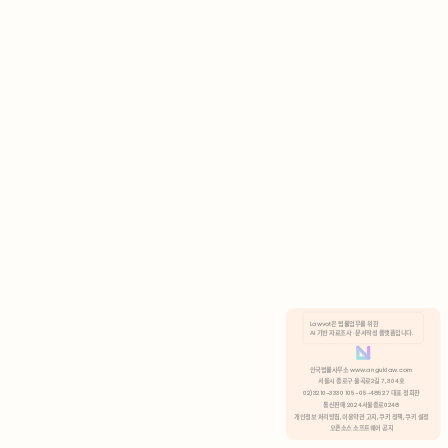
AI 기반 자료조사 · 문서작성 플랫폼입니다.
쿠키 정책
안국법률사무소 www.anguklaw.com
서울시 종로구 율곡로2길 7, 304호
02)3210-3330 105-05-48527 대표 정희찬
거부
분석 쿠키 허용
통신판매 2024서울종로0248
개인정보 처리방침,
이용약관 고지,
쿠키 정책,
쿠키 설정
오픈소스 소프트웨어 공지